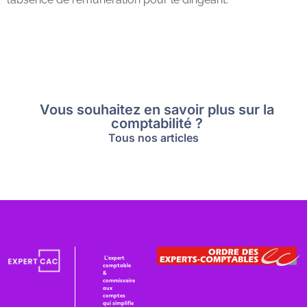
Vous souhaitez en savoir plus sur la
comptabilité ?
Tous nos articles
L’expert
co
mptable
&
commissaire
aux
comptes
qui simplifie