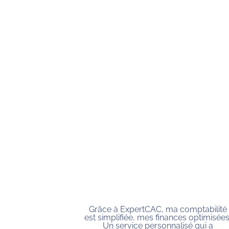
omptabilité
L’accompagnement ExpertCAC m’a
s optimisées.
permis de lancer mon entreprise
sé qui a
sereinement. Ils ont optimisé ma