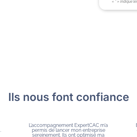
« * » indique 
Ils nous font confiance
ExpertCAC a optimisé ma rentabilité en
gérant la comptabilité, la fiscalité et en
offrant des conseils adaptés à mes