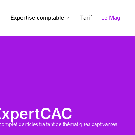
Expertise comptable
Tarif
Le Mag
 ExpertCAC
complet d’articles traitant de thématiques captivantes !