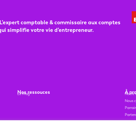
L’expert co
mptable & commissaire aux comptes
qui simplifie votre vie d’entrepreneur.
Nos ressouces
À pr
Le Mag
Notre 
Nous c
Parrai
Parten
Recru
Qui so