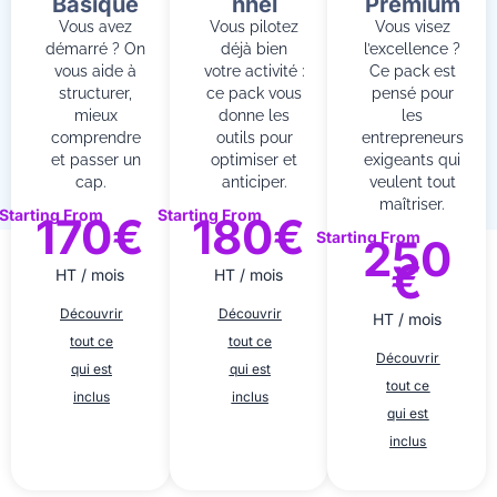
Basique
nnel
Premium
Vous avez
Vous pilotez
Vous visez
démarré ? On
déjà bien
l’excellence ?
vous aide à
votre activité :
Ce pack est
structurer,
ce pack vous
pensé pour
mieux
donne les
les
comprendre
outils pour
entrepreneurs
et passer un
optimiser et
exigeants qui
cap.
anticiper.
veulent tout
maîtriser.
Starting From
Starting From
170€
180€
Starting From
250
€
HT / mois
HT / mois
Découvrir
Découvrir
HT / mois
tout ce
tout ce
Découvrir
qui est
qui est
tout ce
inclus
inclus
qui est
inclus