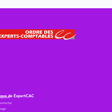
opos de ExpertCAC
Cabinet
ontacter
nage